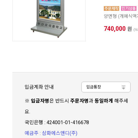
양면형 (개폐식액자
740,000
원
(V
입금계좌 안내
입금통장
※
입금자명
은 반드시
주문자명
과
동일하게
해주세
요.
국민은행 : 424001-01-416678
예금주 : 삼화에스앤디(주)