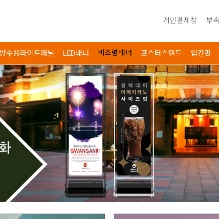
개인결제창
부속
비조명배너
방수용라이트패널
LED배너
포스터스탠드
입간판