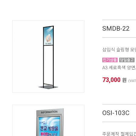
SMDB-22
삽입식 슬림형 
A3 세로흑색 양
73,000
원
(VA
OSI-103C
주문제작 철제입