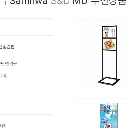
Samhwa
S&D
MD 추천상품
4. 보이는 화면 사이즈
X
* 프레임 외곽 사이즈를 기입하면 [이미지 및 보이는 화면 사이즈] 자동으
로 계산됩니다.
모던입간판
면/단면겸용
T포함)
간판