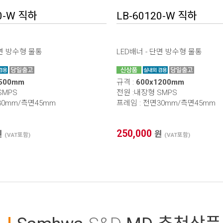
0-W 직하
LB-60120-W 직하
단면 방수형 물통
LED배너 - 단면 방수형 물통
1500mm
규격 :
600x1200mm
* 본 이미지는 프레임 사이즈 계산을 위한 샘플 이미지입니다.
SMPS
전원 :내장형 SMPS
* 가로(W) X 세로(H) / 기재 사이즈 단위 mm 프레임 사이즈 자동 계산
30mm/측면45mm
프레임 : 전면30mm/측면45mm
하기(이미지 출력 / 보이는 화면)
250,000
원
원
(VAT포함)
(VAT포함)
1. 프레임 전면폭 선택
2. 프레임 외곽 사이즈
X
3. 이미지 출력 사이즈
X