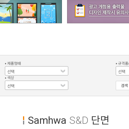
▪ 제품형태
▪ 규격품
▪ 색상
검색
Samhwa
S&D
단면