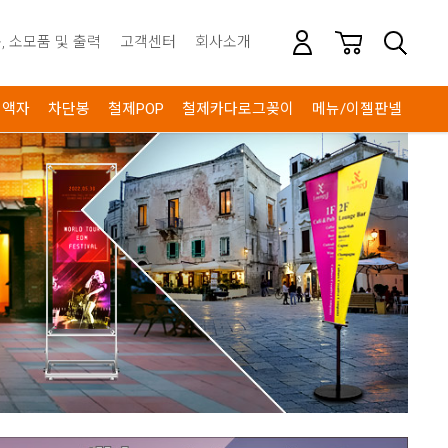
, 소모품 및 출력
고객센터
회사소개
액자
차단봉
철제POP
철제카다로그꽂이
메뉴/이젤판넬
안내