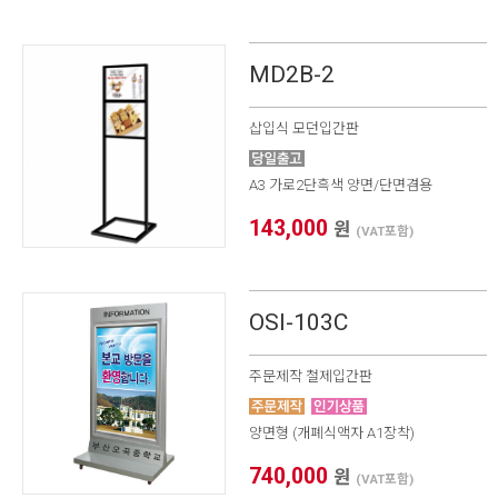
MD2B-2
삽입식 모던입간판
A3 가로2단흑색 양면/단면겸용
143,000
원
(VAT포함)
OSI-103C
주문제작 철제입간판
양면형 (개폐식액자 A1장착)
740,000
원
(VAT포함)