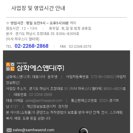
사업장 및 영업시간 안내
※
영업시간 : 평일 오전9시 ~ 오후5시30분
까지
점심시간 : 12 ~ 13시
|
휴무일 : 토,일 및 법정 공휴일
본사 :
경기도 하남시 조정대로 35. B306~B309호
(미사 하우스디 엘타워)
02-2268-2868
TEL :
|
FAX : 02-2268-2070
삼화에스앤디(주) 대표이사 : 윤주영
|
사업자등록번호 : 572-86-03850
[사업자
정보확인]
사업장 주소지 : 경기도 하남시 조정대로 35 (미사 하우스디 엘타워) B306~B309호
|
대표번호 :
02-2268-2868
대표 이메일 :
sales@samhwasnd.com
|
통신판매신고번호 : 2025-경기하
남-3121
|
개인정보보호관리자 : 정지현
본 사이트(쇼핑몰)의 콘텐츠는 저작권법의 보호를 받아 무단 전재, 전시, 스크래핑,
복사, 배포, 도용 등을 금합니다.
sales@samhwasnd.com