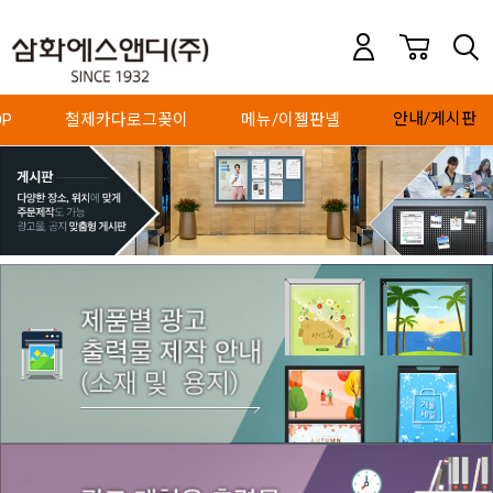
안내/게시판
P
철제카다로그꽂이
메뉴/이젤판넬