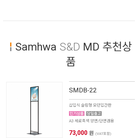
Samhwa
S&D
MD 추천상
품
SMDB-22
삽입식 슬림형 모던입간판
A3 세로흑색 양면/단면겸용
73,000
원
(VAT포함)