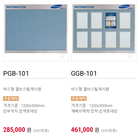
* 본 이미지는 프레임 사이즈 계산을 위한 샘플 이미지입니다.
* 가로(W) X 세로(H) / 기재 사이즈 단위 mm 프레임 사이즈 자
동 계산하기(이미지 출력 / 보이는 화면)
1. 프레임 전면폭 선택
2. 프레임 외곽 사이즈
X
PGB-101
GGB-101
3. 이미지 출력 사이즈
X
박스형 갤브스틸게시판
박스형 갤브스틸게시판
4. 보이는 화면 사이즈
X
가격기준 : 1200x900mm
가격기준 : 1200x900mm
* 프레임 외곽 사이즈를 기입하면 [이미지 및 보이는 화면 사이
핀부착식 은색프레임
개폐식액자 장착 은색프레임
즈] 자동으로 계산됩니다.
285,000
461,000
원
원
(VAT포함)
(VAT포함)