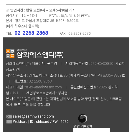
※
영업시간 : 평일 오전9시 ~ 오후5시30분
까지
점심시간 : 12 ~ 13시
|
휴무일 : 토,일 및 법정 공휴일
본사 :
경기도 하남시 조정대로 35. B306~B309호
(미사 하우스디 엘타워)
02-2268-2868
TEL :
|
FAX : 02-2268-2070
삼화에스앤디(주) 대표이사 : 윤주영
|
사업자등록번호 : 572-86-03850
[사업자
정보확인]
사업장 주소지 : 경기도 하남시 조정대로 35 (미사 하우스디 엘타워) B306~B309호
|
대표번호 :
02-2268-2868
대표 이메일 :
sales@samhwasnd.com
|
통신판매신고번호 : 2025-경기하
남-3121
|
개인정보보호관리자 : 정지현
본 사이트(쇼핑몰)의 콘텐츠는 저작권법의 보호를 받아 무단 전재, 전시, 스크래핑,
복사, 배포, 도용 등을 금합니다.
sales@samhwasnd.com
Webhard | ID : shboard / PW : 2070