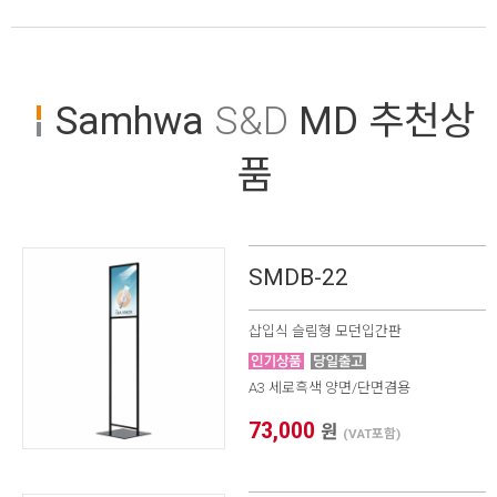
Samhwa
S&D
MD 추천상
품
SMDB-22
삽입식 슬림형 모던입간판
A3 세로흑색 양면/단면겸용
73,000
원
(VAT포함)