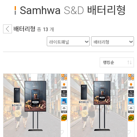
Samhwa
S&D
배터리형
배터리형
총
13
개
랭킹순