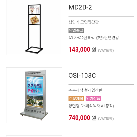
MD2B-2
삽입식 모던입간판
A3 가로2단흑색 양면/단면겸용
143,000
원
(VAT포함)
OSI-103C
주문제작 철제입간판
양면형 (개폐식액자 A1장착)
740,000
원
(VAT포함)