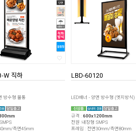
0-W 직하
LBD-60120
단면 방수형 물통
LED배너 - 양면 방수형 (엣지방식)
1800mm
규격 :
600x1200mm
* 본 이미지는 프레임 사이즈 계산을 위한 샘플 이미지입니다.
 SMPS
전원 :내장형 SMPS
* 가로(W) X 세로(H) / 기재 사이즈 단위 mm 프레임 사이즈 자동 계산
30mm/측면45mm
프레임 : 전면30mm/측면80mm
하기(이미지 출력 / 보이는 화면)