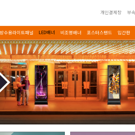
개인결제창
부속
LED배너
방수용라이트패널
비조명배너
포스터스탠드
입간판