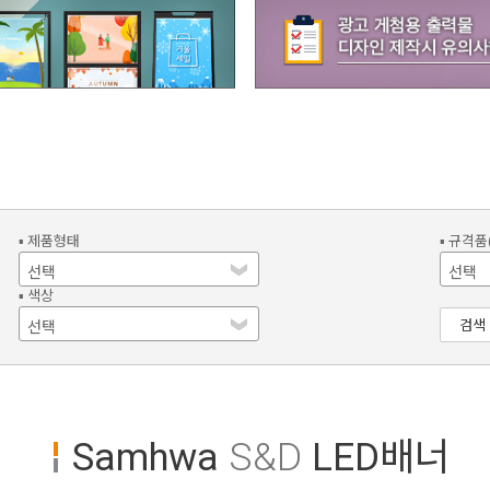
▪ 제품형태
▪ 규격품
▪ 색상
검색
Samhwa
S&D
LED배너