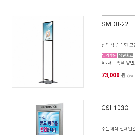
SMDB-22
삽입식 슬림형 
A3 세로흑색 양
73,000
원
(VA
OSI-103C
주문제작 철제입