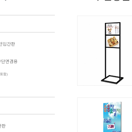
모던입간판
면/단면겸용
T포함)
간판