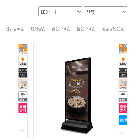
신규등록순
판매량순
낮은가격순
높은가격순
상품평많은순