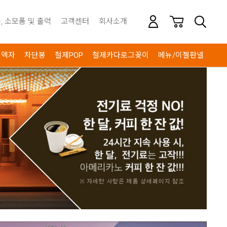
, 소모품 및 출력
고객센터
회사소개
액자
차단봉
철제POP
철제카다로그꽂이
메뉴/이젤판넬
안내