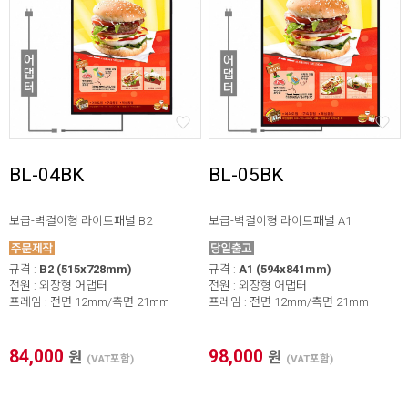
* 프레임 외곽 사이즈를 기입하면 [이미지 및 보이는 화면 사이
즈] 자동으로 계산됩니다.
BL-04BK
BL-05BK
보급-벽걸이형 라이트패널 B2
보급-벽걸이형 라이트패널 A1
규격 :
B2 (515x728mm)
규격 :
A1 (594x841mm)
전원 : 외장형 어댑터
전원 : 외장형 어댑터
프레임 : 전면 12mm/측면 21mm
프레임 : 전면 12mm/측면 21mm
84,000
98,000
원
원
(VAT포함)
(VAT포함)