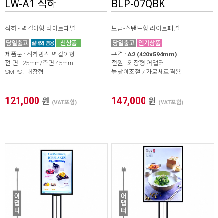
LW-A1 직하
BLP-07QBK
직하 - 벽걸이형 라이트패널
보급-스탠드형 라이트패널
제품군 : 직하방식 벽걸이형
규격 :
A2 (420x594mm)
전 면 : 25mm/측면:45mm
전원 : 외장형 어댑터
SMPS : 내장형
높낮이조절 / 가로세로겸용
121,000
147,000
원
원
(VAT포함)
(VAT포함)