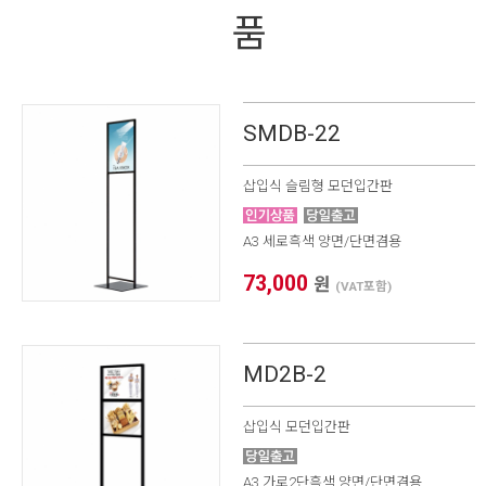
품
SMDB-22
삽입식 슬림형 모던입간판
A3 세로흑색 양면/단면겸용
73,000
원
(VAT포함)
MD2B-2
삽입식 모던입간판
A3 가로2단흑색 양면/단면겸용