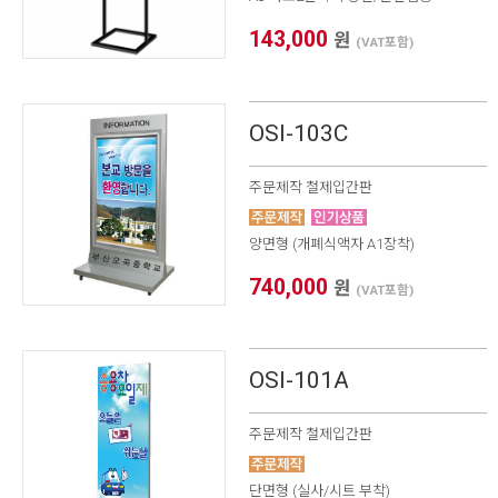
143,000
원
(VAT포함)
OSI-103C
주문제작 철제입간판
양면형 (개폐식액자 A1장착)
740,000
원
(VAT포함)
OSI-101A
주문제작 철제입간판
단면형 (실사/시트 부착)