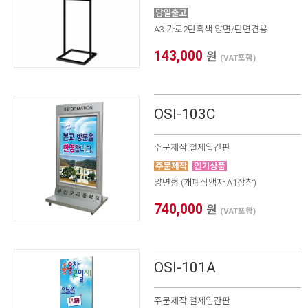
A3 가로2단흑색 양면/단면겸용
143,000
원
(VAT포함)
OSI-103C
주문제작 철제입간판
양면형 (개폐식액자 A1장착)
740,000
원
(VAT포함)
OSI-101A
주문제작 철제입간판