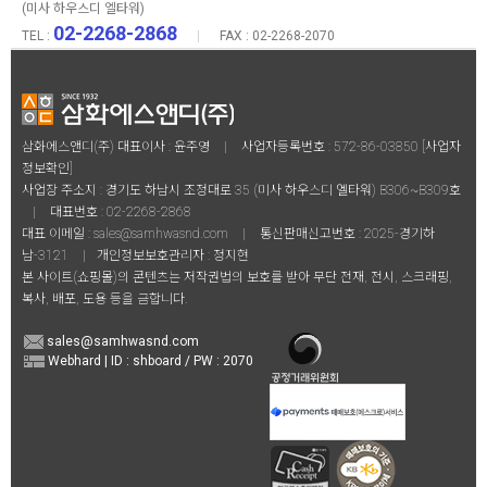
(미사 하우스디 엘타워)
02-2268-2868
TEL :
|
FAX : 02-2268-2070
삼화에스앤디(주) 대표이사 : 윤주영
|
사업자등록번호 : 572-86-03850
[사업자
정보확인]
사업장 주소지 : 경기도 하남시 조정대로 35 (미사 하우스디 엘타워) B306~B309호
|
대표번호 :
02-2268-2868
대표 이메일 :
sales@samhwasnd.com
|
통신판매신고번호 : 2025-경기하
남-3121
|
개인정보보호관리자 : 정지현
본 사이트(쇼핑몰)의 콘텐츠는 저작권법의 보호를 받아 무단 전재, 전시, 스크래핑,
복사, 배포, 도용 등을 금합니다.
sales@samhwasnd.com
Webhard | ID : shboard / PW : 2070