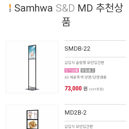
Samhwa
S&D
MD 추천상
* 본 이미지는 프레임 사이즈 계산을 위한 샘플 이미지입니다.
품
* 가로(W) X 세로(H) / 기재 사이즈 단위 mm 프레임 사이즈 자
동 계산하기(이미지 출력 / 보이는 화면)
1. 프레임 전면폭 선택
2. 프레임 외곽 사이즈
X
SMDB-22
3. 이미지 출력 사이즈
X
삽입식 슬림형 모던입간판
4. 보이는 화면 사이즈
X
A3 세로흑색 양면/단면겸용
* 프레임 외곽 사이즈를 기입하면 [이미지 및 보이는 화면 사이
즈] 자동으로 계산됩니다.
73,000
원
(VAT포함)
MD2B-2
삽입식 모던입간판