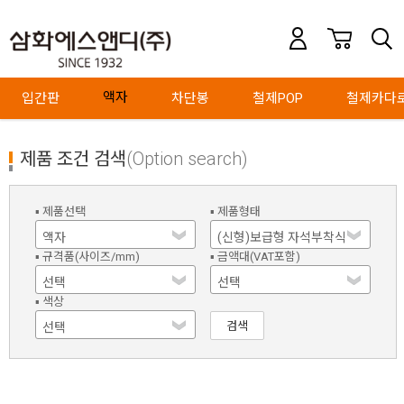
액자
입간판
차단봉
철제POP
철제카다
제품 조건 검색
(Option search)
▪ 제품선택
▪ 제품형태
▪ 규격품(사이즈/mm)
▪ 금액대(VAT포함)
▪ 색상
검색