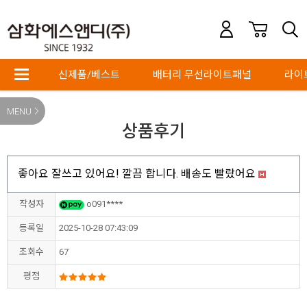
신제품/베스트
배터리 무선라이트패널
라이
MENU
상품후기
좋아요 잘쓰고 있어요! 깔끔 합니다. 배송도 빨랐어요
작성자
o091****
등록일
2025-10-28 07:43:09
조회수
67
평점