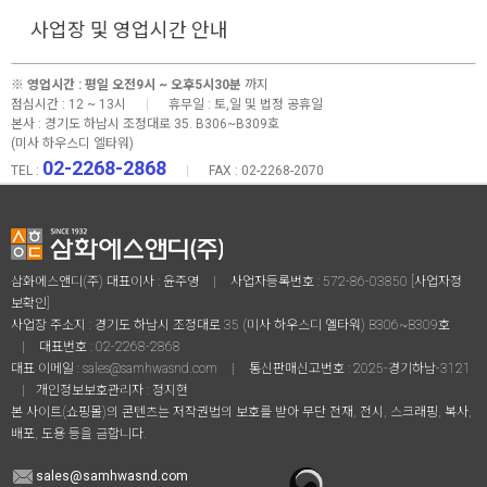
사업장 및 영업시간 안내
※
영업시간 : 평일 오전9시 ~ 오후5시30분
까지
점심시간 : 12 ~ 13시
|
휴무일 : 토,일 및 법정 공휴일
본사 :
경기도 하남시 조정대로 35. B306~B309호
(미사 하우스디 엘타워)
02-2268-2868
TEL :
|
FAX : 02-2268-2070
삼화에스앤디(주) 대표이사 : 윤주영
|
사업자등록번호 : 572-86-03850
[사업자정
보확인]
사업장 주소지 : 경기도 하남시 조정대로 35 (미사 하우스디 엘타워) B306~B309호
|
대표번호 :
02-2268-2868
대표 이메일 :
sales@samhwasnd.com
|
통신판매신고번호 : 2025-경기하남-3121
|
개인정보보호관리자 : 정지현
본 사이트(쇼핑몰)의 콘텐츠는 저작권법의 보호를 받아 무단 전재, 전시, 스크래핑, 복사,
배포, 도용 등을 금합니다.
sales@samhwasnd.com