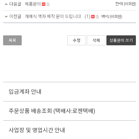
다음글
제품문의
전*희 (비회원)
이전글
개페식 액자 제작 문의 드립니다. .
(1)
백*식 (비회원)
목록
수정
삭제
상품문의
쓰기
입금계좌 안내
주문상품 배송조회 (택배사:로젠택배)
사업장 및 영업시간 안내