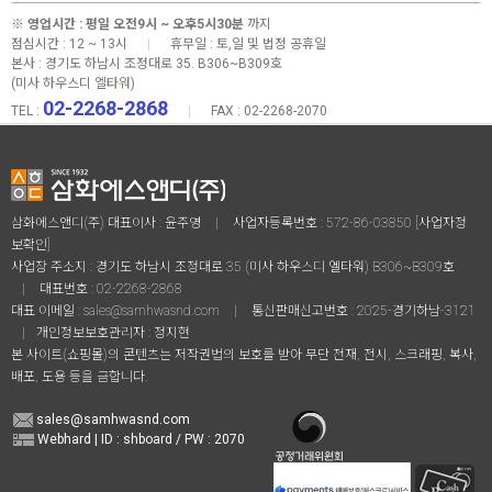
※
영업시간 : 평일 오전9시 ~ 오후5시30분
까지
점심시간 : 12 ~ 13시
|
휴무일 : 토,일 및 법정 공휴일
본사 :
경기도 하남시 조정대로 35. B306~B309호
(미사 하우스디 엘타워)
02-2268-2868
TEL :
|
FAX : 02-2268-2070
삼화에스앤디(주) 대표이사 : 윤주영
|
사업자등록번호 : 572-86-03850
[사업자정
보확인]
사업장 주소지 : 경기도 하남시 조정대로 35 (미사 하우스디 엘타워) B306~B309호
|
대표번호 :
02-2268-2868
대표 이메일 :
sales@samhwasnd.com
|
통신판매신고번호 : 2025-경기하남-3121
|
개인정보보호관리자 : 정지현
본 사이트(쇼핑몰)의 콘텐츠는 저작권법의 보호를 받아 무단 전재, 전시, 스크래핑, 복사,
배포, 도용 등을 금합니다.
sales@samhwasnd.com
Webhard | ID : shboard / PW : 2070