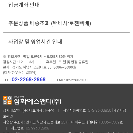
입금계좌 안내
주문상품 배송조회 (택배사:로젠택배)
사업장 및 영업시간 안내
※
영업시간 : 평일 오전9시 ~ 오후5시30분
까지
점심시간 : 12 ~ 13시
|
휴무일 : 토,일 및 법정 공휴일
본사 :
경기도 하남시 조정대로 35. B306~B309호
(미사 하우스디 엘타워)
02-2268-2868
TEL :
|
FAX : 02-2268-2070
삼화에스앤디(주) 대표이사 : 윤주영
|
사업자등록번호 : 572-86-03850
[사업자정
보확인]
사업장 주소지 : 경기도 하남시 조정대로 35 (미사 하우스디 엘타워) B306~B309호
|
대표번호 :
02-2268-2868