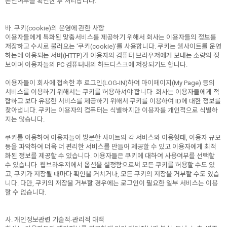
본인여부를 확인한 후 처리합니다.
1. 프레임 전면폭 선택
바. 쿠키(cookie)의 운영에 관한 사항
2. 프레임 외곽 사이즈
X
이용자들에게 특화된 맞춤서비스를 제공하기 위해서 회사는 이용자들의 정보를
저장하고 수시로 불러오는 '쿠키(cookie)'를 사용합니다. 쿠키는 웹사이트를 운영
3. 이미지 출력 사이즈
X
하는데 이용되는 서버(HTTP)가 이용자의 컴퓨터 브라우저에게 보내는 소량의 정
4. 보이는 화면 사이즈
X
보이며 이용자들의 PC 컴퓨터내의 하드디스크에 저장되기도 합니다.
이용자들이 회사에 접속한 후 로그인(LOG-IN)하여 마이페이지(My Page) 등의
* 프레임 외곽 사이즈를 기입하면 [이미지 및 보이는 화면 사이
서비스를 이용하기 위해서는 쿠키를 허용하셔야 합니다. 회사는 이용자들에게 적
즈] 자동으로 계산됩니다.
합하고 보다 유용한 서비스를 제공하기 위해서 쿠키를 이용하여 ID에 대한 정보를
찾아냅니다. 쿠키는 이용자의 컴퓨터는 식별하지만 이용자를 개인적으로 식별하
지는 않습니다.
쿠키를 이용하여 이용자들이 방문한 사이트의 각 서비스와 이용형태, 이용자 규모
등을 파악하여 더욱 더 편리한 서비스를 만들어 제공할 수 있고 이용자에게 최적
화된 정보를 제공할 수 있습니다. 이용자들은 쿠키에 대하여 사용여부를 선택할
수 있습니다. 웹브라우저에서 옵션을 설정함으로써 모든 쿠키를 허용할 수도 있
고, 쿠키가 저장될 때마다 확인을 거치거나, 모든 쿠키의 저장을 거부할 수도 있습
니다. 다만, 쿠키의 저장을 거부할 경우에는 로그인이 필요한 일부 서비스는 이용
할 수 없습니다.
사. 개인정보관련 기술적-관리적 대책